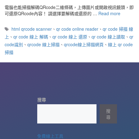
電腦也能掃描解碼QRcode二維條碼，上傳圖片或開啟視訊鏡頭，即
可還原QRcode內容！ 請選擇要解碼或還原的 …
Read more
標
html qrcode scanner
、
qr code online reader
、
qr code 掃描 線
籤
上
、
qr code 線上 解碼
、
qr code 線上 還原
、
qr code 線上讀取
、
qr
code識別
、
qrcode 線上掃描
、
qrcode線上掃描網頁
、
線上 qr code
掃描
搜尋
搜
尋
免費線上工具