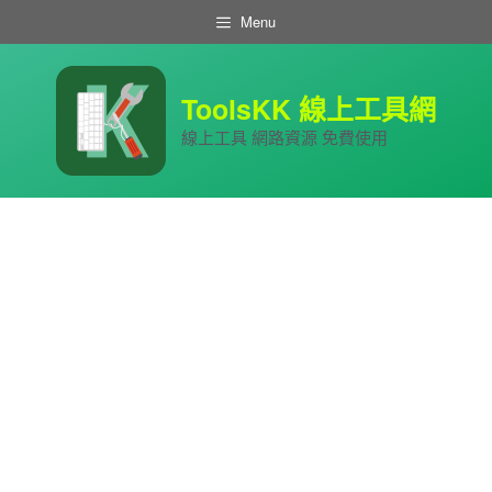
跳
Menu
至
主
要
內
ToolsKK 線上工具網
容
線上工具 網路資源 免費使用