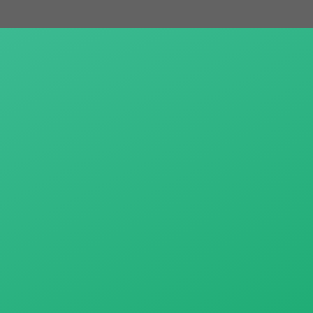
跳
至
主
要
內
容