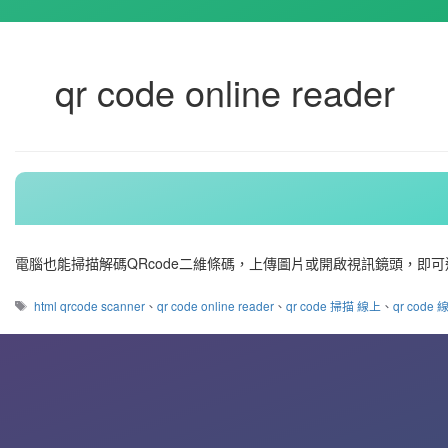
qr code online reader
電腦也能掃描解碼QRcode二維條碼，上傳圖片或開啟視訊鏡頭，即可還
標
html qrcode scanner
、
qr code online reader
、
qr code 掃描 線上
、
qr code
籤