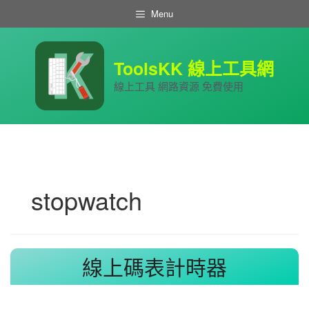
跳
Menu
至
主
要
內
ToolsKK 線上工具網
容
線上工具 網路資源 免費使用
stopwatch
線上碼表計時器