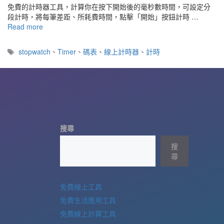
免費的計時器工具，計算你在按下開始後的毫秒數時間，可設定分
段計時，將每筆差距、所耗費時間，點擊「開始」按鈕計時 …
Read more
標
stopwatch
、
Timer
、
碼表
、
線上計時器
、
計時
籤
搜尋
搜
尋
免費線上工具
免費生活應用工具
免費線上計算工具