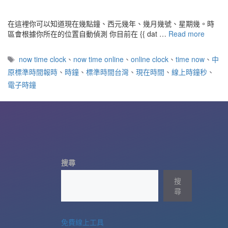
在這裡你可以知道現在幾點鐘、西元幾年、幾月幾號、星期幾。時
區會根據你所在的位置自動偵測 你目前在 {{ dat …
Read more
標
now time clock
、
now time online
、
online clock
、
time now
、
中
籤
原標準時間報時
、
時鐘
、
標準時間台灣
、
現在時間
、
線上時鐘秒
、
電子時鐘
搜尋
搜
尋
免費線上工具