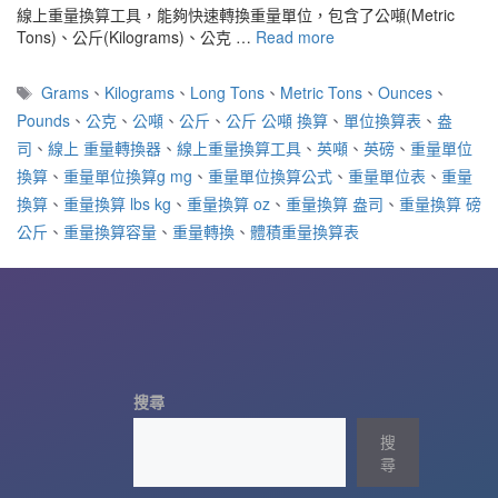
線上重量換算工具，能夠快速轉換重量單位，包含了公噸(Metric
Tons)、公斤(Kilograms)、公克 …
Read more
標
Grams
、
Kilograms
、
Long Tons
、
Metric Tons
、
Ounces
、
籤
Pounds
、
公克
、
公噸
、
公斤
、
公斤 公噸 換算
、
單位換算表
、
盎
司
、
線上 重量轉換器
、
線上重量換算工具
、
英噸
、
英磅
、
重量單位
換算
、
重量單位換算g mg
、
重量單位換算公式
、
重量單位表
、
重量
換算
、
重量換算 lbs kg
、
重量換算 oz
、
重量換算 盎司
、
重量換算 磅
公斤
、
重量換算容量
、
重量轉換
、
體積重量換算表
搜尋
搜
尋