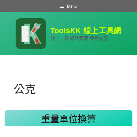
跳
Menu
至
主
要
內
ToolsKK 線上工具網
容
線上工具 網路資源 免費使用
公克
重量單位換算