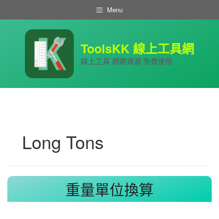
跳
Menu
至
主
要
內
ToolsKK 線上工具網
容
線上工具 網路資源 免費使用
Long Tons
重量單位換算