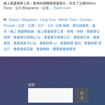
線上重量換算工具，能夠快速轉換重量單位，包含了公噸(Metric
Tons)、公斤(Kilograms)、公克 …
Read more
標
Grams
、
Kilograms
、
Long Tons
、
Metric Tons
、
Ounces
、
籤
Pounds
、
公克
、
公噸
、
公斤
、
公斤 公噸 換算
、
單位換算表
、
盎
司
、
線上 重量轉換器
、
線上重量換算工具
、
英噸
、
英磅
、
重量單位
換算
、
重量單位換算g mg
、
重量單位換算公式
、
重量單位表
、
重量
換算
、
重量換算 lbs kg
、
重量換算 oz
、
重量換算 盎司
、
重量換算 磅
公斤
、
重量換算容量
、
重量轉換
、
體積重量換算表
搜尋
搜
尋