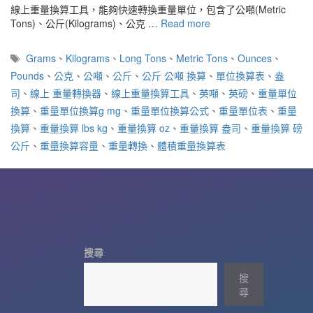
線上重量換算工具，能夠快速轉換重量單位，包含了公噸(Metric
Tons)、公斤(Kilograms)、公克 …
Read more
標
Grams
、
Kilograms
、
Long Tons
、
Metric Tons
、
Ounces
、
籤
Pounds
、
公克
、
公噸
、
公斤
、
公斤 公噸 換算
、
單位換算表
、
盎
司
、
線上 重量轉換器
、
線上重量換算工具
、
英噸
、
英磅
、
重量單位
換算
、
重量單位換算g mg
、
重量單位換算公式
、
重量單位表
、
重量
換算
、
重量換算 lbs kg
、
重量換算 oz
、
重量換算 盎司
、
重量換算 磅
公斤
、
重量換算容量
、
重量轉換
、
體積重量換算表
搜尋
搜
尋