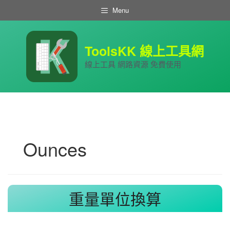
跳
Menu
至
主
要
內
ToolsKK 線上工具網
容
線上工具 網路資源 免費使用
Ounces
重量單位換算