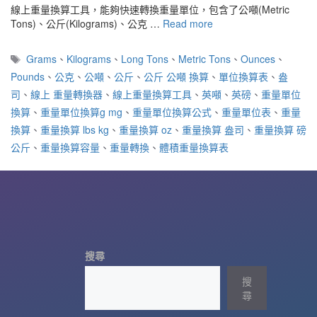
線上重量換算工具，能夠快速轉換重量單位，包含了公噸(Metric
Tons)、公斤(Kilograms)、公克 …
Read more
標
Grams
、
Kilograms
、
Long Tons
、
Metric Tons
、
Ounces
、
籤
Pounds
、
公克
、
公噸
、
公斤
、
公斤 公噸 換算
、
單位換算表
、
盎
司
、
線上 重量轉換器
、
線上重量換算工具
、
英噸
、
英磅
、
重量單位
換算
、
重量單位換算g mg
、
重量單位換算公式
、
重量單位表
、
重量
換算
、
重量換算 lbs kg
、
重量換算 oz
、
重量換算 盎司
、
重量換算 磅
公斤
、
重量換算容量
、
重量轉換
、
體積重量換算表
搜尋
搜
尋