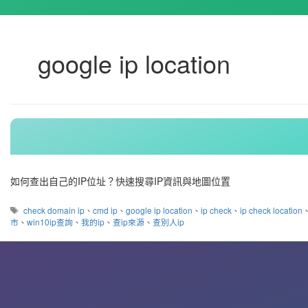
google ip location
如何查出自己的IP位址？快速搜尋IP資訊與地圖位置
標
check domain ip
、
cmd ip
、
google ip location
、
ip check
、
ip check location
籤
市
、
win10ip查詢
、
我的ip
、
查ip來源
、
查別人ip