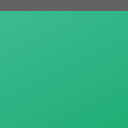
跳
至
主
要
內
容