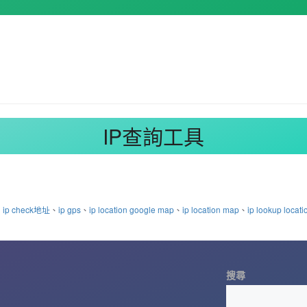
IP查詢工具
、
ip check地址
、
ip gps
、
ip location google map
、
ip location map
、
ip lookup locati
搜尋