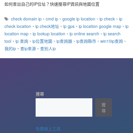
如何查出自己的IP位址？快速搜尋IP資訊與地圖位置
標
check domain ip
、
cmd ip
、
google ip location
、
ip check
、
ip
籤
check location
、
ip check地址
、
ip gps
、
ip location google map
、
ip
location map
、
ip lookup location
、
ip online search
、
ip search
tool
、
ip 查詢
、
ip位置地圖
、
ip查詢器
、
ip查詢縣市
、
win10ip查詢
、
我的ip
、
查ip來源
、
查別人ip
搜尋
搜
尋
免費線上工具