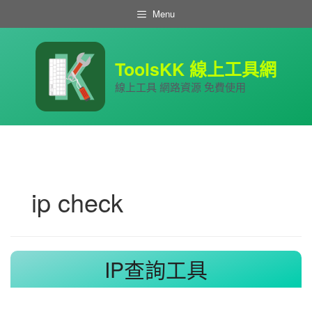
跳
Menu
至
主
要
內
ToolsKK 線上工具網
容
線上工具 網路資源 免費使用
ip check
IP查詢工具