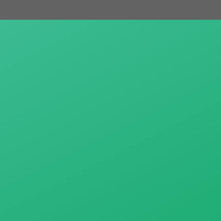
跳
至
主
要
內
容