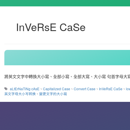
InVeRsE CaSe
將英文文字中轉換大小寫、全部小寫、全部大寫、大小寫 句首字母大寫(Sente
標
aLtErNaTiNg cAsE
、
Capitalized Case
、
Convert Case
、
InVeRsE CaSe
、
lo
籤
英文字母大小写转换
、
變更文字的大小寫