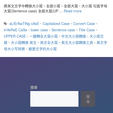
將英文文字中轉換大小寫、全部小寫、全部大寫、大小寫 句首字母
大寫(Sentence case) 全部大寫(UP …
Read more
標
aLtErNaTiNg cAsE
、
Capitalized Case
、
Convert Case
、
籤
InVeRsE CaSe
、
lower case
、
Sentence case
、
Title Case
、
UPPER CASE
、
一鍵轉全大寫小寫
、
中文大小寫轉換
、
大小寫交
錯
、
大小寫轉換 英文
、
英文全大寫
、
英文大小寫轉換工具
、
英文字
母大小写转换
、
變更文字的大小寫
搜尋
搜
尋