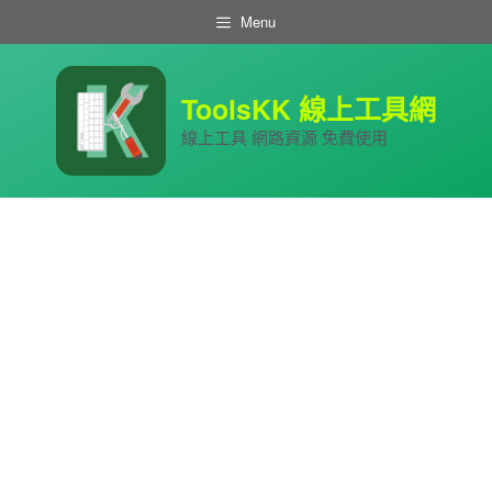
跳
Menu
至
主
要
內
ToolsKK 線上工具網
容
線上工具 網路資源 免費使用