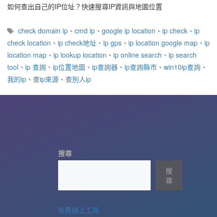
如何查出自己的IP位址？快速搜尋IP資訊與地圖位置
標
check domain ip
、
cmd ip
、
google ip location
、
ip check
、
ip
籤
check location
、
ip check地址
、
ip gps
、
ip location google map
、
ip
location map
、
ip lookup location
、
ip online search
、
ip search
tool
、
ip 查詢
、
ip位置地圖
、
ip查詢器
、
ip查詢縣市
、
win10ip查詢
、
我的ip
、
查ip來源
、
查別人ip
搜尋
搜
尋
免費線上工具