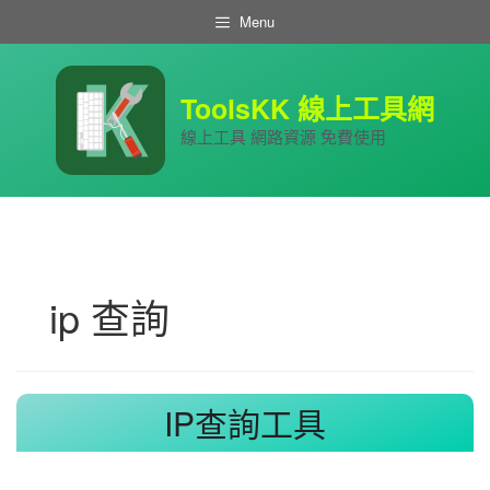
跳
Menu
至
主
要
內
ToolsKK 線上工具網
容
線上工具 網路資源 免費使用
ip 查詢
IP查詢工具