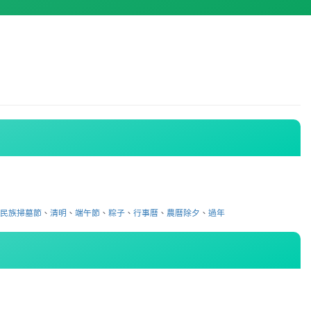
日
、
民族掃墓節
、
清明
、
端午節
、
粽子
、
行事曆
、
農曆除夕
、
過年
日