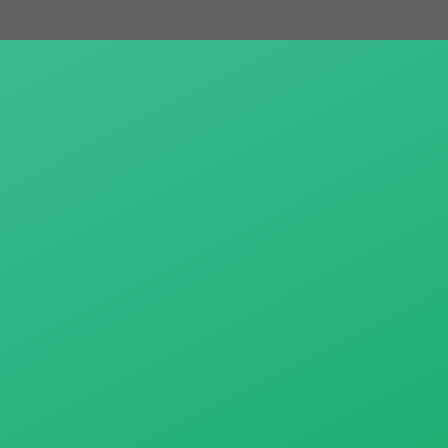
跳
至
主
要
內
容