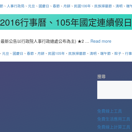
節
、
人事行政局
、
元旦
、
國慶日
、
春節
、
月餅
、
民國106年
、
民族掃墓節
、
清明
、
端
2016行事曆、105年國定連續假
最新公告以行政院人事行政總處公布為主) ★2 …
Read more
、
元旦
、
國慶日
、
春節
、
月餅
、
民國105年
、
民族掃墓節
、
清明
、
端午節
、
粽子
、
行
搜尋
免費線上工具
免費生活應用工具
免費線上計算工具