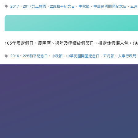
標
2017
、
2017勞工放假
、
228和平紀念日
、
中秋節
、
中華民國開國紀念日
、
五月
籤
105年國定假日、農民曆、過年及連續放假節日，排定休假懶人包。(★
標
2016
、
228和平紀念日
、
中秋節
、
中華民國開國紀念日
、
五月節
、
人事行政局
籤