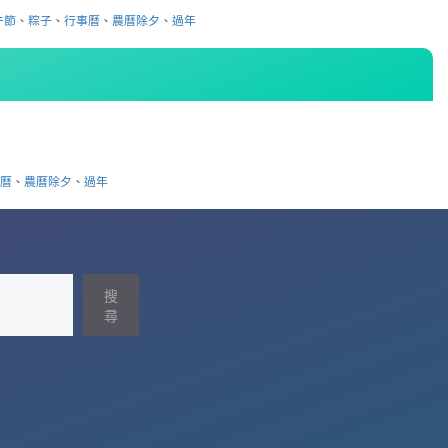
午節
、
粽子
、
行事曆
、
農曆除夕
、
過年
日
事曆
、
農曆除夕
、
過年
搜
尋