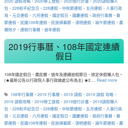
2020 請假攻略
、
2020勞工放假
、
2020旅行計畫
、
2020請假懶人
包
、
228和平紀念日
、
228連假
、
中秋節連假
、
五月連假
、
人事行政
局
、
元旦連假
、
六月連假
、
國定假日
、
國慶連假
、
政府行事曆
、
春
節連假
、
民國109年連假
、
民族掃墓節
、
清明連假
、
端午節連假
、
農
曆除夕
、
連假行事曆
、
過年連假
2019行事曆、108年國定連續
假日
108年國定假日、農民曆、過年及連續放假節日，排定休假懶人包。
(★最新公告以行政院人事行政總處公布為主) ★2 …
Read more
標
108年行事曆
、
2019 行事曆
、
2019 請假
、
2019 請假 攻略
、
籤
2019 請假攻略
、
2019勞工放假
、
2019旅行計畫
、
2019請假懶人
包
、
228和平紀念日
、
228連假
、
中秋節連假
、
五月連假
、
人事行政
局
、
元旦連假
、
六月連假
、
國定假日
、
國慶連假
、
政府行事曆
、
春
節連假
、
民國108年連假
、
民族掃墓節
、
清明連假
、
端午節連假
、
農