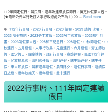
112年國定假日、農民曆、過年及連續放假節日，排定休假懶人包。
(★最新公告以行政院人事行政總處公布為主) 20 …
Read more
標
112年行事曆
、
2023 行事曆
、
2023 請假
、
2023 請假 攻略
、
籤
2023 請假攻略
、
2023勞工放假
、
2023勞工節放假
、
2023旅行計
畫
、
2023請假懶人包
、
228和平紀念日
、
228連假
、
中秋節連假
、
中
秋連假
、
五月連假
、
人事行政局
、
元旦連假
、
六月連假
、
勞工節放
假
、
國定假日
、
國慶連假
、
政府行事曆
、
春節連假
、
民國112年連
假
、
民族掃墓節
、
清明節連假
、
清明連假
、
端午節連假
、
端午連
假
、
軍人節放假
、
農曆過年連假
、
農曆除夕
、
連假行事曆
、
連續假
日旅遊
、
過年放幾天
、
過年連假
、
雙十連假
2022行事曆、111年國定連續
假日