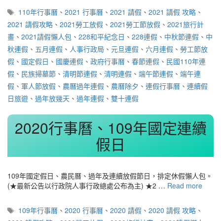
標
110年行事曆
、
2021 行事曆
、
2021 請假
、
2021 請假 攻略
、
籤
2021 請假攻略
、
2021勞工放假
、
2021勞工節放假
、
2021旅行計
畫
、
2021請假懶人包
、
228和平紀念日
、
228連假
、
中秋節連假
、
中
秋連假
、
五月連假
、
人事行政局
、
元旦連假
、
六月連假
、
勞工節放
假
、
國定假日
、
國慶連假
、
政府行事曆
、
春節連假
、
民國110年連
假
、
民族掃墓節
、
清明節連假
、
清明連假
、
端午節連假
、
端午連
假
、
軍人節放假
、
農曆過年連假
、
農曆除夕
、
連假行事曆
、
連續假
日旅遊
、
過年放幾天
、
過年連假
、
雙十連假
2020行事曆、109年國定連續
假日
109年國定假日、農民曆、過年及連續放假節日，排定休假懶人包。
(★最新公告以行政院人事行政總處公布為主) ★2 …
Read more
標
109年行事曆
、
2020 行事曆
、
2020 請假
、
2020 請假 攻略
、
籤