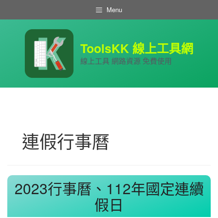
跳
Menu
至
主
要
內
ToolsKK 線上工具網
容
線上工具 網路資源 免費使用
連假行事曆
2023行事曆、112年國定連續
假日