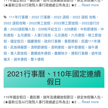
111年國定假日、農民曆、過年及連續放假節日，排定休假懶人包。
(★最新公告以行政院人事行政總處公布為主) ★2 …
Read more
標
111年行事曆
、
2022 行事曆
、
2022 請假
、
2022 請假 攻略
、
籤
2022 請假攻略
、
2022勞工放假
、
2022勞工節放假
、
2022旅行計
畫
、
2022請假懶人包
、
228和平紀念日
、
228連假
、
中秋節連假
、
中
秋連假
、
五月連假
、
人事行政局
、
元旦連假
、
六月連假
、
勞工節放
假
、
國定假日
、
國慶連假
、
政府行事曆
、
春節連假
、
民國111年連
假
、
民族掃墓節
、
清明節連假
、
清明連假
、
端午節連假
、
端午連
假
、
軍人節放假
、
農曆過年連假
、
農曆除夕
、
連假行事曆
、
過年放
幾天
、
過年連假
、
雙十連假
2021行事曆、110年國定連續
假日
110年國定假日、農民曆、過年及連續放假節日，排定休假懶人包。
(★最新公告以行政院人事行政總處公布為主) ★2 …
Read more