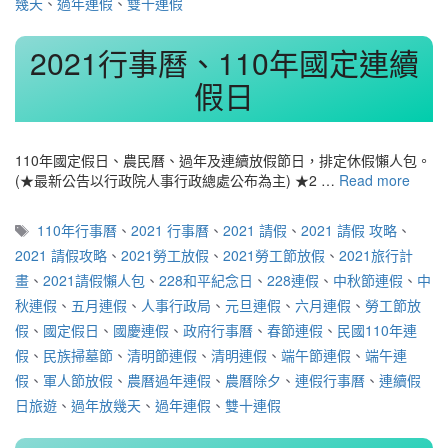
幾天
、
過年連假
、
雙十連假
2021行事曆、110年國定連續
假日
110年國定假日、農民曆、過年及連續放假節日，排定休假懶人包。
(★最新公告以行政院人事行政總處公布為主) ★2 …
Read more
標
110年行事曆
、
2021 行事曆
、
2021 請假
、
2021 請假 攻略
、
籤
2021 請假攻略
、
2021勞工放假
、
2021勞工節放假
、
2021旅行計
畫
、
2021請假懶人包
、
228和平紀念日
、
228連假
、
中秋節連假
、
中
秋連假
、
五月連假
、
人事行政局
、
元旦連假
、
六月連假
、
勞工節放
假
、
國定假日
、
國慶連假
、
政府行事曆
、
春節連假
、
民國110年連
假
、
民族掃墓節
、
清明節連假
、
清明連假
、
端午節連假
、
端午連
假
、
軍人節放假
、
農曆過年連假
、
農曆除夕
、
連假行事曆
、
連續假
日旅遊
、
過年放幾天
、
過年連假
、
雙十連假