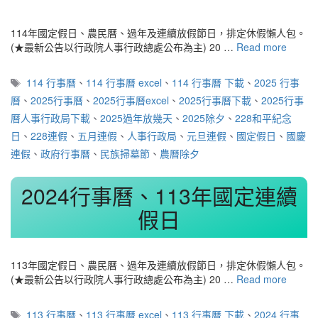
114年國定假日、農民曆、過年及連續放假節日，排定休假懶人包。
(★最新公告以行政院人事行政總處公布為主) 20 …
Read more
標
114 行事曆
、
114 行事曆 excel
、
114 行事曆 下載
、
2025 行事
籤
曆
、
2025行事曆
、
2025行事曆excel
、
2025行事曆下載
、
2025行事
曆人事行政局下載
、
2025過年放幾天
、
2025除夕
、
228和平紀念
日
、
228連假
、
五月連假
、
人事行政局
、
元旦連假
、
國定假日
、
國慶
連假
、
政府行事曆
、
民族掃墓節
、
農曆除夕
2024行事曆、113年國定連續
假日
113年國定假日、農民曆、過年及連續放假節日，排定休假懶人包。
(★最新公告以行政院人事行政總處公布為主) 20 …
Read more
標
113 行事曆
、
113 行事曆 excel
、
113 行事曆 下載
、
2024 行事