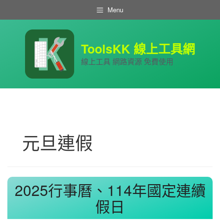
跳
Menu
至
主
要
內
ToolsKK 線上工具網
容
線上工具 網路資源 免費使用
元旦連假
2025行事曆、114年國定連續
假日