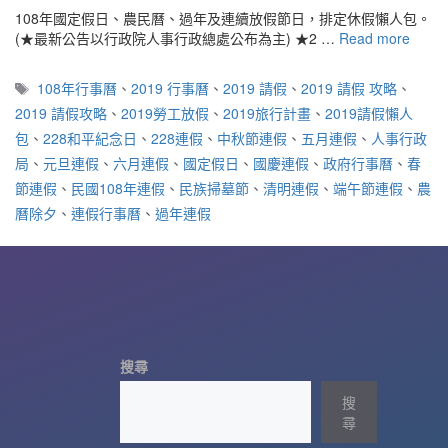
108年國定假日、農民曆、過年及連續放假節日，排定休假懶人包。
(★最新公告以行政院人事行政總處公布為主) ★2 …
Read more
標
108年行事曆
、
2019 行事曆
、
2019 請假
、
2019 請假 攻略
、
籤
2019 請假攻略
、
2019勞工放假
、
2019旅行計畫
、
2019請假懶人
包
、
228和平紀念日
、
228連假
、
中秋節連假
、
五月連假
、
人事行政
局
、
元旦連假
、
六月連假
、
國定假日
、
國慶連假
、
政府行事曆
、
春
節連假
、
民國108年連假
、
民族掃墓節
、
清明連假
、
端午節連假
、
農
曆除夕
、
連假行事曆
、
過年連假
搜尋
搜
尋