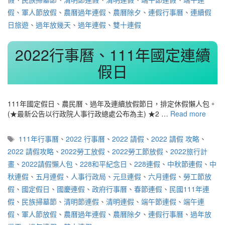
假
、
軍人節放假
、
農曆過年連假
、
農曆除夕
、
連假行事曆
、
連續假
日旅遊
、
過年放幾天
、
過年連假
、
雙十連假
2022行事曆、111年國定連續
假日
111年國定假日、農民曆、過年及連續放假節日，排定休假懶人包。
(★最新公告以行政院人事行政總處公布為主) ★2 …
Read more
標
111年行事曆
、
2022 行事曆
、
2022 請假
、
2022 請假 攻略
、
籤
2022 請假攻略
、
2022勞工放假
、
2022勞工節放假
、
2022旅行計
畫
、
2022請假懶人包
、
228和平紀念日
、
228連假
、
中秋節連假
、
中
秋連假
、
五月連假
、
人事行政局
、
元旦連假
、
六月連假
、
勞工節放
假
、
國定假日
、
國慶連假
、
政府行事曆
、
春節連假
、
民國111年連
假
、
民族掃墓節
、
清明節連假
、
清明連假
、
端午節連假
、
端午連
假
、
軍人節放假
、
農曆過年連假
、
農曆除夕
、
連假行事曆
、
過年放