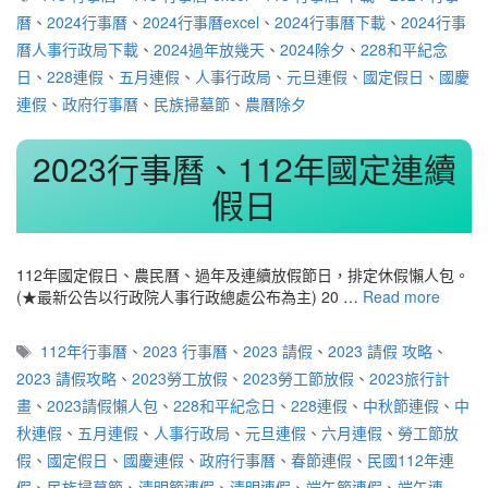
籤
曆
、
2024行事曆
、
2024行事曆excel
、
2024行事曆下載
、
2024行事
曆人事行政局下載
、
2024過年放幾天
、
2024除夕
、
228和平紀念
日
、
228連假
、
五月連假
、
人事行政局
、
元旦連假
、
國定假日
、
國慶
連假
、
政府行事曆
、
民族掃墓節
、
農曆除夕
2023行事曆、112年國定連續
假日
112年國定假日、農民曆、過年及連續放假節日，排定休假懶人包。
(★最新公告以行政院人事行政總處公布為主) 20 …
Read more
標
112年行事曆
、
2023 行事曆
、
2023 請假
、
2023 請假 攻略
、
籤
2023 請假攻略
、
2023勞工放假
、
2023勞工節放假
、
2023旅行計
畫
、
2023請假懶人包
、
228和平紀念日
、
228連假
、
中秋節連假
、
中
秋連假
、
五月連假
、
人事行政局
、
元旦連假
、
六月連假
、
勞工節放
假
、
國定假日
、
國慶連假
、
政府行事曆
、
春節連假
、
民國112年連
假
、
民族掃墓節
、
清明節連假
、
清明連假
、
端午節連假
、
端午連