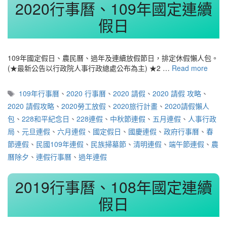
2020行事曆、109年國定連續
假日
109年國定假日、農民曆、過年及連續放假節日，排定休假懶人包。
(★最新公告以行政院人事行政總處公布為主) ★2 …
Read more
標
109年行事曆
、
2020 行事曆
、
2020 請假
、
2020 請假 攻略
、
籤
2020 請假攻略
、
2020勞工放假
、
2020旅行計畫
、
2020請假懶人
包
、
228和平紀念日
、
228連假
、
中秋節連假
、
五月連假
、
人事行政
局
、
元旦連假
、
六月連假
、
國定假日
、
國慶連假
、
政府行事曆
、
春
節連假
、
民國109年連假
、
民族掃墓節
、
清明連假
、
端午節連假
、
農
曆除夕
、
連假行事曆
、
過年連假
2019行事曆、108年國定連續
假日